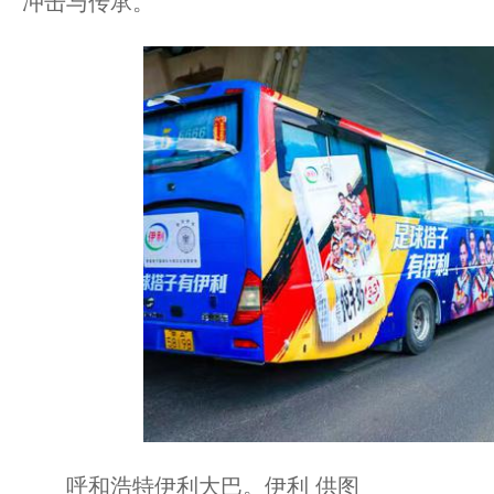
冲击与传承。
呼和浩特伊利大巴。伊利 供图