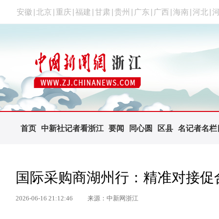
安徽
|
北京
|
重庆
|
福建
|
甘肃
|
贵州
|
广东
|
广西
|
海南
|
河北
|
首页
中新社记者看浙江
要闻
同心圆
区县
名记者名栏
国际采购商湖州行：精准对接促
2026-06-16 21:12:46
来源：中新网浙江