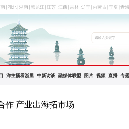
河南
|
湖北
|
湖南
|
黑龙江
|
江苏
|
江西
|
吉林
|
辽宁
|
内蒙古
|
宁夏
|
青
目
洋主播看浙里
中新访谈
融媒体联盟
图片
视频
直播
专
合作 产业出海拓市场