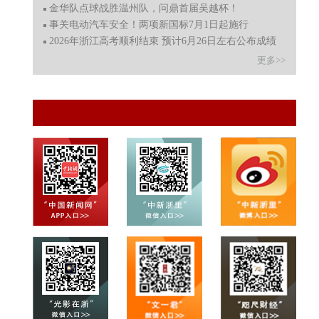
金华队点球战胜温州队，问鼎首届吴越杯！
事关电动汽车安全！两项新国标7月1日起施行
2026年浙江高考顺利结束 预计6月26日左右公布成绩
更多>>