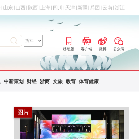
海
|
山东
|
山西
|
陕西
|
上海
|
四川
|
天津
|
新疆
|
兵团
|
云南
|
浙江
移动版
客户端
微博
公众号
题
中新策划
财经
浙商
文旅
教育
体育健康
图片