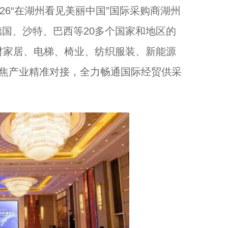
6“在湖州看见美丽中国”国际采购商湖州
国、沙特、巴西等20多个国家和地区的
浙江桐乡：大运河畔龙舟竞渡迎端午...
材家居、电梯、椅业、纺织服装、新能源
聚焦产业精准对接，全力畅通国际经贸供采
浙江磐安：玉竹入粽添药香 千年食俗焕新生...