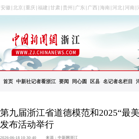
安徽
|
北京
|
重庆
|
福建
|
甘肃
|
贵州
|
广东
|
广西
|
海南
|
河北
|
河南
|
首页
中新社记者看浙江
要闻
同心圆
区县
名记者名栏目
第九届浙江省道德模范和2025“最
发布活动举行
2026-06-18 10:30:40
来源：中新网浙江