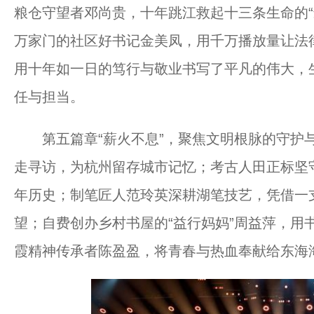
粮仓守望者邓尚贵，十年跳江救起十三条生命的“
万家门的社区好书记金美凤，用千万播放量让法律
用十年如一日的笃行与敬业书写了平凡的伟大，生
任与担当。
第五篇章“薪火不息”，聚焦文明根脉的守护与
走寻访，为杭州留存城市记忆；考古人田正标坚
年历史；制笔匠人范玲英深耕湖笔技艺，凭借一
望；自费创办乡村书屋的“益行妈妈”周益萍，用
霞精神传承者陈盈盈，将青春与热血奉献给东海