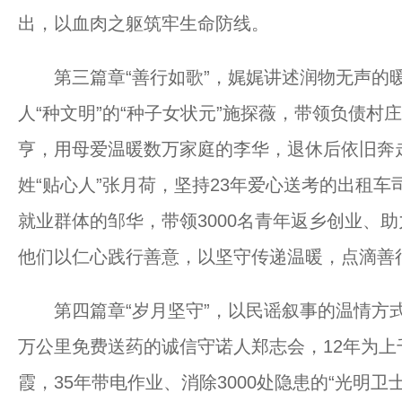
出，以血肉之躯筑牢生命防线。
第三篇章“善行如歌”，娓娓讲述润物无声的暖
人“种文明”的“种子女状元”施探薇，带领负债
亨，用母爱温暖数万家庭的李华，退休后依旧奔
姓“贴心人”张月荷，坚持23年爱心送考的出租
就业群体的邹华，带领3000名青年返乡创业、
他们以仁心践行善意，以坚守传递温暖，点滴善
第四篇章“岁月坚守”，以民谣叙事的温情方式
万公里免费送药的诚信守诺人郑志会，12年为上千
霞，35年带电作业、消除3000处隐患的“光明