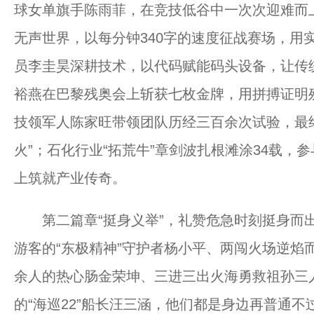
球女单旗手陈雨菲，在竞技低谷中一次次迎难而上
无声世界，以每分钟340字的速度征战赛场，用
员李圭昊深耕技术，以代码赋能码头设备，让传
裕燕在巴黎残奥会上斩获七枚金牌，用拼搏证明
技领军人陈家旺带领团队历经三百余次试验，最终
火”；石化行业“拓荒牛”章剑波扎根滩涂34载，
上筑就产业传奇。
第二篇章“挺身义举”，礼赞危急时刻挺身而出
游客的“东极精神”守护者杨小平、两闯火场逆焰而
余人的热心肠金荣坤、三进三出火海勇救祖孙三
的“海巡22”船长汪三涵，他们都是身边再普通