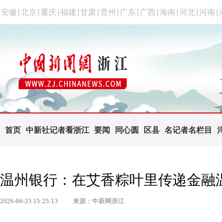
安徽
|
北京
|
重庆
|
福建
|
甘肃
|
贵州
|
广东
|
广西
|
海南
|
河北
|
河南
|
首页
中新社记者看浙江
要闻
同心圆
区县
名记者名栏目
温州银行：在艾香粽叶里传递金融
2026-06-23 15:25:13
来源：中新网浙江