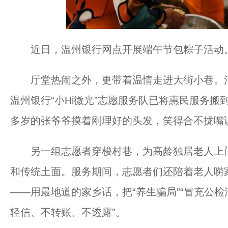
近日，温州银行网点开展端午节包粽子活动
厅堂热闹之外，更带着温情走进大街小巷。清
温州银行“小Hi微光”志愿服务队已将惠民服务搬到
多岁的张爷爷摸着刚理好的头发，笑得合不拢嘴说
另一组志愿者穿梭村巷，为高龄独居老人上门悬
和传统土面。服务期间，志愿者们还陪着老人唠家
——用最地道的家乡话，把“养生骗局”“冒充公检
轻信、不转账、不透露”。