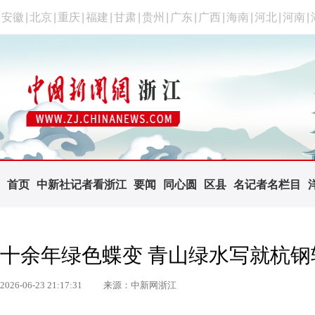
安徽
|
北京
|
重庆
|
福建
|
甘肃
|
贵州
|
广东
|
广西
|
海南
|
河北
|
河南
|
首页
中新社记者看浙江
要闻
同心圆
区县
名记者名栏目
十余年绿色蝶变 青山绿水写就杭钢
2026-06-23 21:17:31
来源：中新网浙江