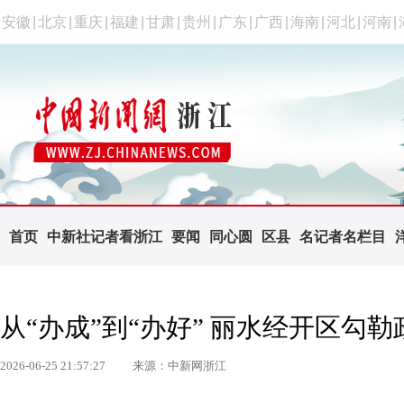
安徽
|
北京
|
重庆
|
福建
|
甘肃
|
贵州
|
广东
|
广西
|
海南
|
河北
|
河南
|
首页
中新社记者看浙江
要闻
同心圆
区县
名记者名栏目
从“办成”到“办好” 丽水经开区勾
2026-06-25 21:57:27
来源：中新网浙江