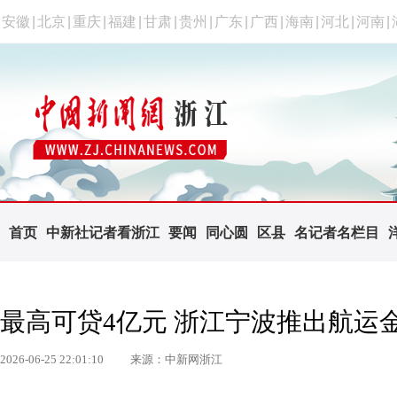
安徽
|
北京
|
重庆
|
福建
|
甘肃
|
贵州
|
广东
|
广西
|
海南
|
河北
|
河南
|
首页
中新社记者看浙江
要闻
同心圆
区县
名记者名栏目
最高可贷4亿元 浙江宁波推出航运
2026-06-25 22:01:10
来源：中新网浙江