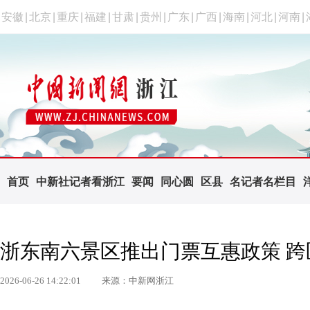
安徽
|
北京
|
重庆
|
福建
|
甘肃
|
贵州
|
广东
|
广西
|
海南
|
河北
|
河南
|
首页
中新社记者看浙江
要闻
同心圆
区县
名记者名栏目
浙东南六景区推出门票互惠政策 跨
2026-06-26 14:22:01
来源：中新网浙江