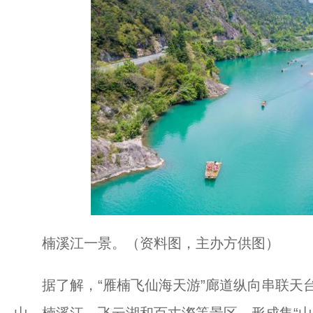
楠溪江一景。（资料图，主办方供图）
据了解，“雁楠飞仙海天游”廊道纵向串联天
山、楠溪江、飞云湖和百丈漈等景区，形成集“山