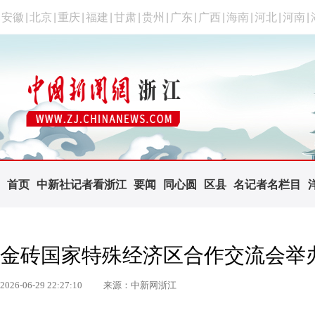
安徽
|
北京
|
重庆
|
福建
|
甘肃
|
贵州
|
广东
|
广西
|
海南
|
河北
|
河南
|
首页
中新社记者看浙江
要闻
同心圆
区县
名记者名栏目
金砖国家特殊经济区合作交流会举
2026-06-29 22:27:10
来源：中新网浙江