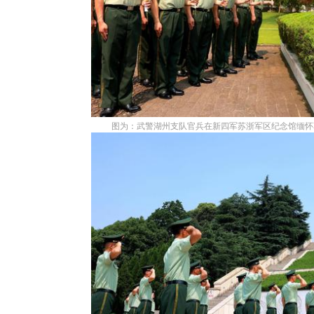
图为：武警湖州支队官兵在新四军苏浙军区纪念馆缅怀