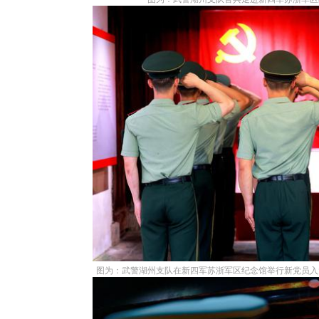
图为：武警湖州支队在新四军苏浙军区纪念馆举行新党员入党