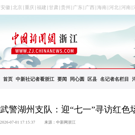
安徽
|
北京
|
重庆
|
福建
|
甘肃
|
贵州
|
广东
|
广西
|
海南
|
河北
|
河南
|
首页
中新社记者看浙江
要闻
同心圆
区县
名记者名栏目
武警湖州支队：迎“七一”寻访红色
2026-07-01 17:15:37
来源：中新网浙江