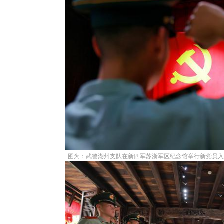
图为：武警湖州支队在新四军苏浙军区纪念馆举行新党员入党