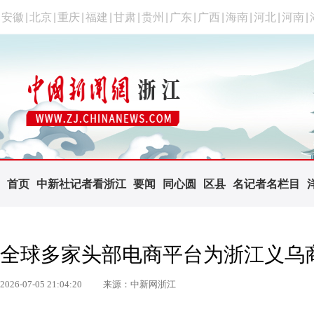
安徽
|
北京
|
重庆
|
福建
|
甘肃
|
贵州
|
广东
|
广西
|
海南
|
河北
|
河南
|
首页
中新社记者看浙江
要闻
同心圆
区县
名记者名栏目
全球多家头部电商平台为浙江义乌商
2026-07-05 21:04:20
来源：中新网浙江