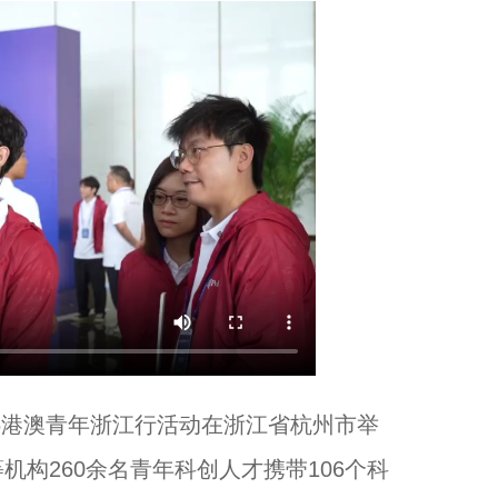
2026年“国寿小画家”山海亲子夏令营在温州举行...
26港澳青年浙江行活动在浙江省杭州市举
从《天回医简》看中医AI新方向...
构260余名青年科创人才携带106个科