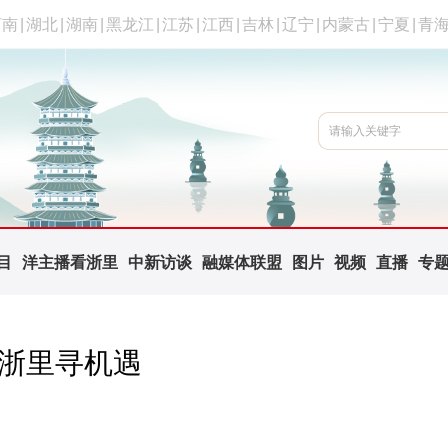
河南
|
湖北
|
湖南
|
黑龙江
|
江苏
|
江西
|
吉林
|
辽宁
|
内蒙古
|
宁夏
|
青
目
洋主播看浙里
中新访谈
融媒体联盟
图片
视频
直播
专
年浙里寻机遇