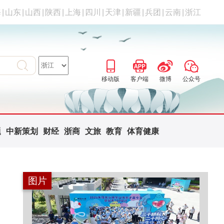
海
|
山东
|
山西
|
陕西
|
上海
|
四川
|
天津
|
新疆
|
兵团
|
云南
|
浙江
移动版
客户端
微博
公众号
题
中新策划
财经
浙商
文旅
教育
体育健康
图片