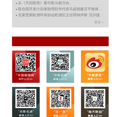
从《天回医简》看中医AI新方向
联合国开发计划署助理驻华代表马超德建言平衡保护与发展
克莱恩斯欧洲环保协会欧洲区主任阿纳伊斯·贝尔捷呼吁深化
更多>>