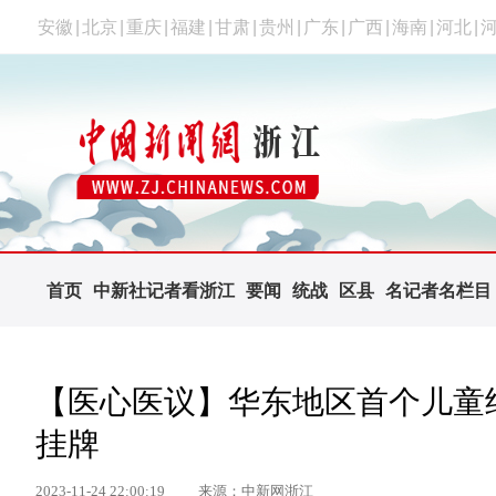
安徽
|
北京
|
重庆
|
福建
|
甘肃
|
贵州
|
广东
|
广西
|
海南
|
河北
|
首页
中新社记者看浙江
要闻
统战
区县
名记者名栏目
【医心医议】华东地区首个儿童
挂牌
2023-11-24 22:00:19
来源：中新网浙江