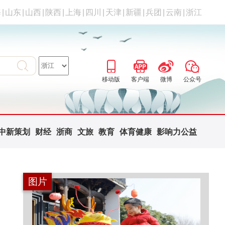
海
|
山东
|
山西
|
陕西
|
上海
|
四川
|
天津
|
新疆
|
兵团
|
云南
|
浙江
移动版
客户端
微博
公众号
中新策划
财经
浙商
文旅
教育
体育健康
影响力公益
图片