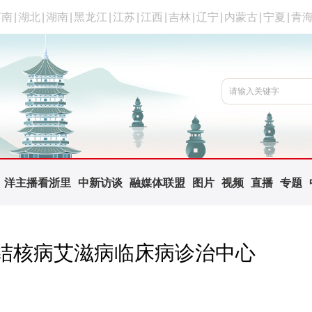
河南
|
湖北
|
湖南
|
黑龙江
|
江苏
|
江西
|
吉林
|
辽宁
|
内蒙古
|
宁夏
|
青
洋主播看浙里
中新访谈
融媒体联盟
图片
视频
直播
专题
结核病艾滋病临床病诊治中心