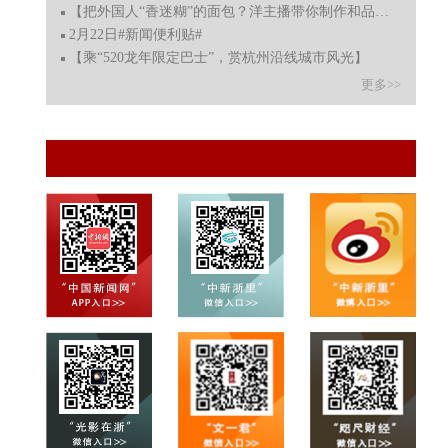
【把外国人“香迷糊”的面包？洋主播带你制作和品尝缙云
2月22日#新闻便利贴#
【乘“520龙年限定巴士”，赏杭州沿线城市风光】
更多>>