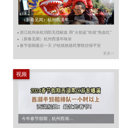
浙江杭州余杭消防无偿献血 用“火焰蓝”绘就“热血红”...
浙江杭州余杭消防无偿献血 用“火焰蓝”绘就“热血红”
（新春见闻）杭州西溪年味浓
春节假期最后一天 沪杭线铁路民警联控保平安
更多>>
视频
【把外国人“香迷糊”的面包？洋主播带你制作和品尝缙云烧饼！】...