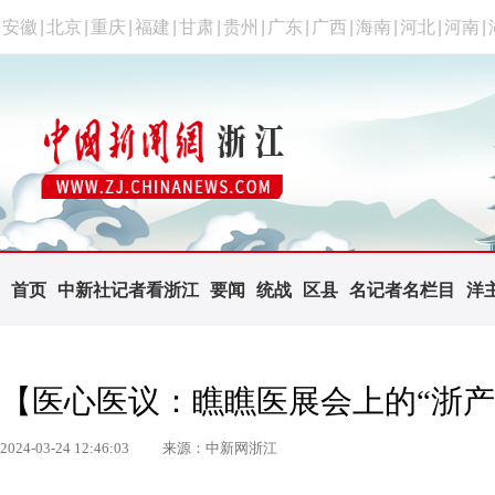
安徽
|
北京
|
重庆
|
福建
|
甘肃
|
贵州
|
广东
|
广西
|
海南
|
河北
|
河南
|
首页
中新社记者看浙江
要闻
统战
区县
名记者名栏目
洋
【医心医议：瞧瞧医展会上的“浙产
2024-03-24 12:46:03
来源：中新网浙江