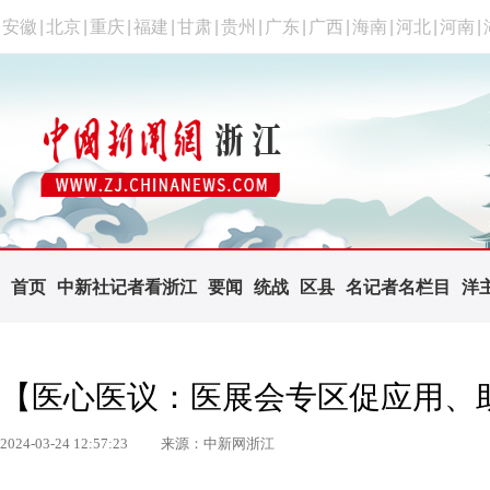
安徽
|
北京
|
重庆
|
福建
|
甘肃
|
贵州
|
广东
|
广西
|
海南
|
河北
|
河南
|
首页
中新社记者看浙江
要闻
统战
区县
名记者名栏目
洋
【医心医议：医展会专区促应用、
2024-03-24 12:57:23
来源：中新网浙江