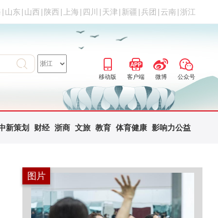
海
|
山东
|
山西
|
陕西
|
上海
|
四川
|
天津
|
新疆
|
兵团
|
云南
|
浙江
移动版
客户端
微博
公众号
中新策划
财经
浙商
文旅
教育
体育健康
影响力公益
图片