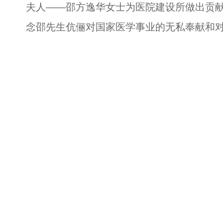
夫人——邵方逸华女士为医院建设所做出贡
念邵先生伉俪对国家医学事业的无私奉献和