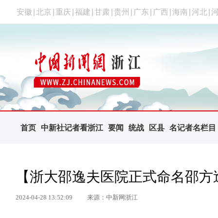
安徽
|
北京
|
重庆
|
福建
|
甘肃
|
贵州
|
广东
|
广西
|
海南
|
河北
|
首页
中新社记者看浙江
要闻
统战
区县
名记者名栏目
【浙大邵逸夫医院正式命名邵方
2024-04-28 13:52:09
来源：中新网浙江