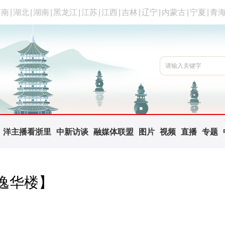
河南
|
湖北
|
湖南
|
黑龙江
|
江苏
|
江西
|
吉林
|
辽宁
|
内蒙古
|
宁夏
|
青
洋主播看浙里
中新访谈
融媒体联盟
图片
视频
直播
专题
逸华楼】