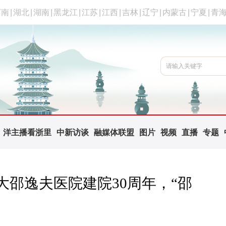
河南
|
湖北
|
湖南
|
黑龙江
|
江苏
|
江西
|
吉林
|
辽宁
|
内蒙古
|
宁夏
|
青
洋主播看浙里
中新访谈
融媒体联盟
图片
视频
直播
专题
邵逸夫医院建院30周年，“邵