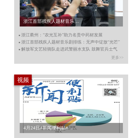
浙江衢州：“农光互补”助力名贵中药材发展...
浙江衢州：“农光互补”助力名贵中药材发展
浙江首部残疾人题材音乐剧排练：无声中绽放“光芒”
解放军文艺轻骑队走进武警丽水支队 鼓舞官兵士气
更多>>
视频
让世界看见孩子们梦想的未来！...
4月2