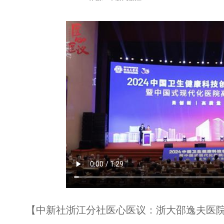
【中新社浙江分社医心医议：浙大邵逸夫医院建