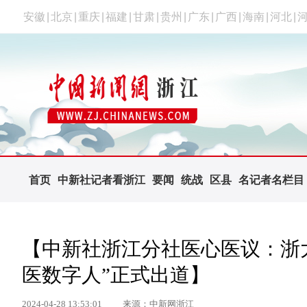
安徽
|
北京
|
重庆
|
福建
|
甘肃
|
贵州
|
广东
|
广西
|
海南
|
河北
|
首页
中新社记者看浙江
要闻
统战
区县
名记者名栏目
【中新社浙江分社医心医议：浙大
医数字人”正式出道】
2024-04-28 13:53:01
来源：中新网浙江