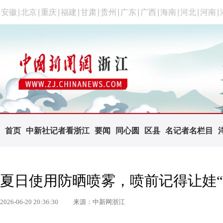
安徽
|
北京
|
重庆
|
福建
|
甘肃
|
贵州
|
广东
|
广西
|
海南
|
河北
|
河南
|
首页
中新社记者看浙江
要闻
同心圆
区县
名记者名栏目
夏日使用防晒喷雾，喷前记得让娃“
2026-06-20 20:36:30
来源：中新网浙江