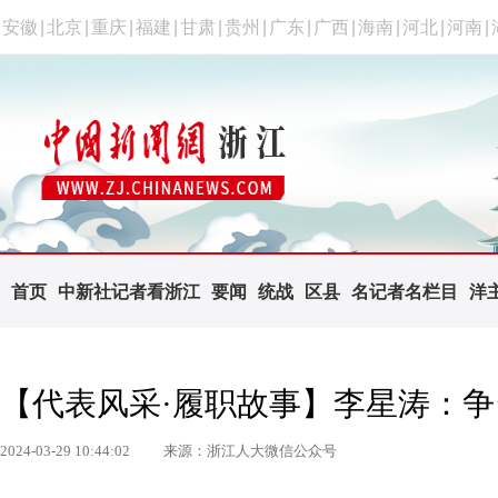
安徽
|
北京
|
重庆
|
福建
|
甘肃
|
贵州
|
广东
|
广西
|
海南
|
河北
|
河南
|
首页
中新社记者看浙江
要闻
统战
区县
名记者名栏目
洋
【代表风采·履职故事】李星涛：争
2024-03-29 10:44:02
来源：浙江人大微信公众号