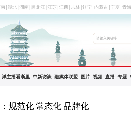
河南
|
湖北
|
湖南
|
黑龙江
|
江苏
|
江西
|
吉林
|
辽宁
|
内蒙古
|
宁夏
|
青
洋主播看浙里
中新访谈
融媒体联盟
图片
视频
直播
专题
：规范化 常态化 品牌化