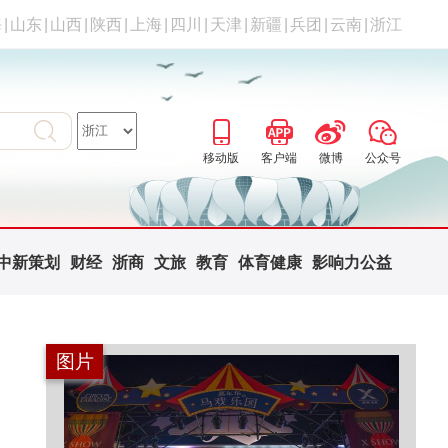
海
|
山东
|
山西
|
陕西
|
上海
|
四川
|
天津
|
新疆
|
兵团
|
云南
|
浙江
移动版
客户端
微博
公众号
中新策划
财经
浙商
文旅
教育
体育健康
影响力公益
图片