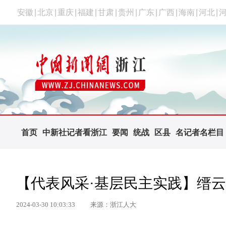
安徽
|
北京
|
重庆
|
福建
|
甘肃
|
贵州
|
广东
|
广西
|
海南
|
河北
|
首页
中新社记者看浙江
要闻
统战
区县
名记者名栏目
【代表风采·基层民主实践】缙云
2024-03-30 10:03:33
来源：浙江人大