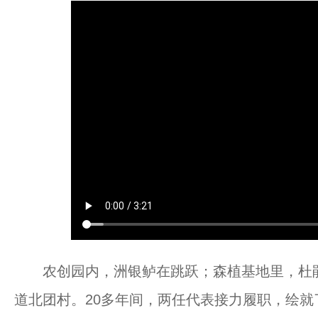
农创园内，洲银鲈在跳跃；森植基地里，杜鹃
道北团村。20多年间，两任代表接力履职，绘就