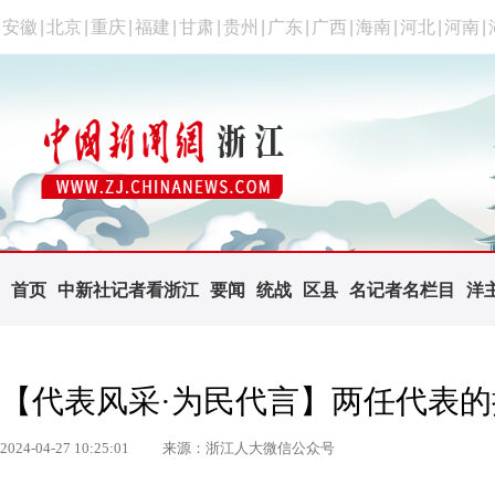
安徽
|
北京
|
重庆
|
福建
|
甘肃
|
贵州
|
广东
|
广西
|
海南
|
河北
|
河南
|
首页
中新社记者看浙江
要闻
统战
区县
名记者名栏目
洋
【代表风采·为民代言】两任代表的
2024-04-27 10:25:01
来源：浙江人大微信公众号