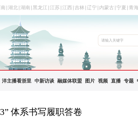
河南
|
湖北
|
湖南
|
黑龙江
|
江苏
|
江西
|
吉林
|
辽宁
|
内蒙古
|
宁夏
|
青
洋主播看浙里
中新访谈
融媒体联盟
图片
视频
直播
专题
3” 体系书写履职答卷