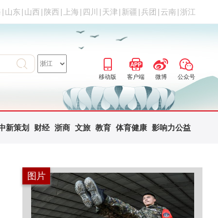
海
|
山东
|
山西
|
陕西
|
上海
|
四川
|
天津
|
新疆
|
兵团
|
云南
|
浙江
移动版
客户端
微博
公众号
中新策划
财经
浙商
文旅
教育
体育健康
影响力公益
图片