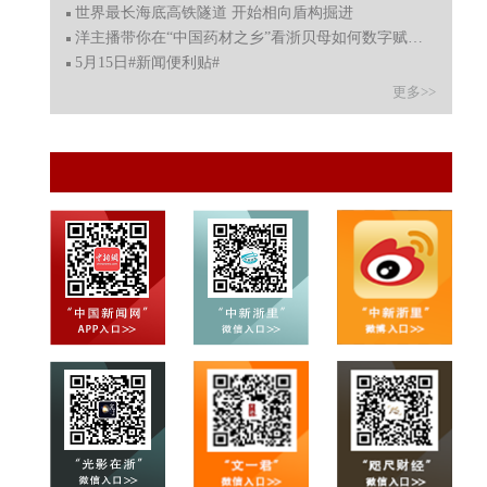
世界最长海底高铁隧道 开始相向盾构掘进
洋主播带你在“中国药材之乡”看浙贝母如何数字赋能助民
5月15日#新闻便利贴#
更多>>