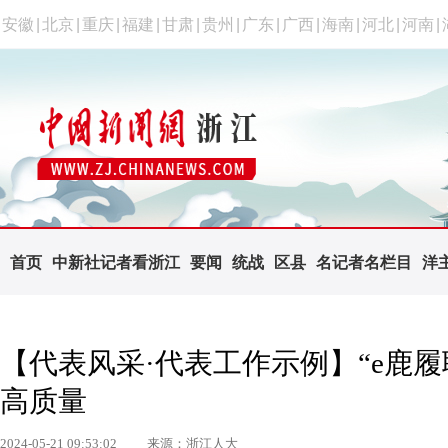
安徽
|
北京
|
重庆
|
福建
|
甘肃
|
贵州
|
广东
|
广西
|
海南
|
河北
|
河南
|
首页
中新社记者看浙江
要闻
统战
区县
名记者名栏目
洋
【代表风采·代表工作示例】“e鹿
高质量
2024-05-21 09:53:02
来源：浙江人大