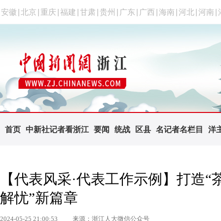
安徽
|
北京
|
重庆
|
福建
|
甘肃
|
贵州
|
广东
|
广西
|
海南
|
河北
|
河南
|
首页
中新社记者看浙江
要闻
统战
区县
名记者名栏目
洋
【代表风采·代表工作示例】打造“茶
解忧”新篇章
2024-05-25 21:00:53
来源：浙江人大微信公众号