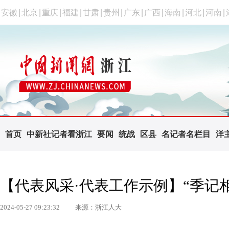
安徽
|
北京
|
重庆
|
福建
|
甘肃
|
贵州
|
广东
|
广西
|
海南
|
河北
|
河南
|
首页
中新社记者看浙江
要闻
统战
区县
名记者名栏目
洋
【代表风采·代表工作示例】“季记
2024-05-27 09:23:32
来源：浙江人大