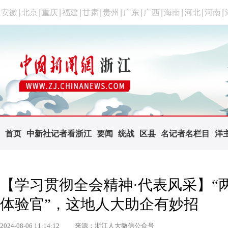
安徽
|
北京
|
重庆
|
福建
|
甘肃
|
贵州
|
广东
|
广西
|
海南
|
河北
|
河南
|
首页
中新社记者看浙江
要闻
统战
区县
名记者名栏目
洋
【学习贯彻全会精神·代表风采】“
体验官”，这地人大助企有妙招
2024-08-06 11:14:12
来源：浙江人大微信公众号