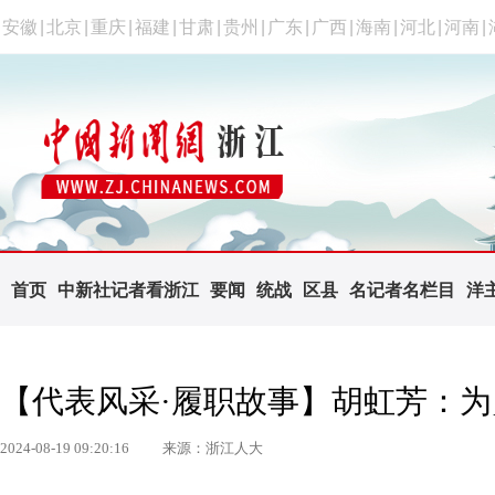
安徽
|
北京
|
重庆
|
福建
|
甘肃
|
贵州
|
广东
|
广西
|
海南
|
河北
|
河南
|
首页
中新社记者看浙江
要闻
统战
区县
名记者名栏目
洋
【代表风采·履职故事】胡虹芳：
2024-08-19 09:20:16
来源：浙江人大