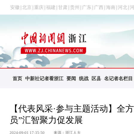
安徽
|
北京
|
重庆
|
福建
|
甘肃
|
贵州
|
广东
|
广西
|
海南
|
河北
|
首页
中新社记者看浙江
要闻
统战
区县
名记者名栏目
【代表风采·参与主题活动】全方
员”汇智聚力促发展
2024-09-01 17:35:50
来源：浙江人大