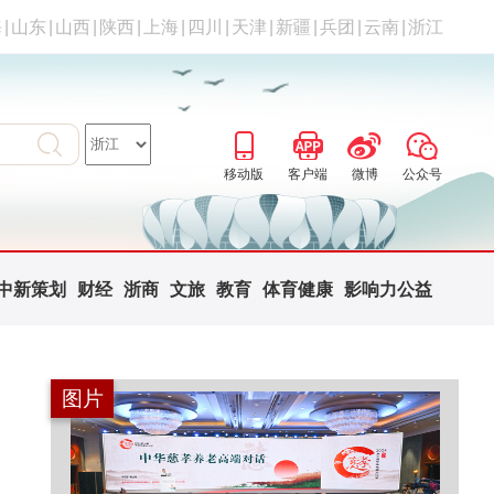
海
|
山东
|
山西
|
陕西
|
上海
|
四川
|
天津
|
新疆
|
兵团
|
云南
|
浙江
移动版
客户端
微博
公众号
中新策划
财经
浙商
文旅
教育
体育健康
影响力公益
图片