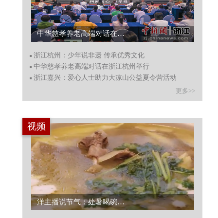
中华慈孝养老高端对话在浙江杭州举行...
浙江杭州：少年说非遗 传承优秀文化
中华慈孝养老高端对话在浙江杭州举行
浙江嘉兴：爱心人士助力大凉山公益夏令营活动
更多>>
视频
洋主播说节气：处暑喝碗老鸭汤！在中国麻鸭之乡与夏天告别...