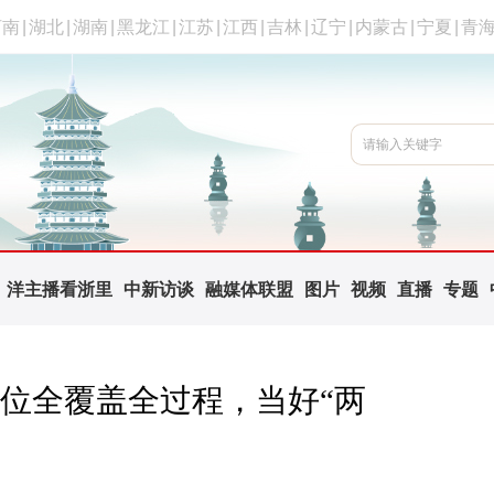
河南
|
湖北
|
湖南
|
黑龙江
|
江苏
|
江西
|
吉林
|
辽宁
|
内蒙古
|
宁夏
|
青
洋主播看浙里
中新访谈
融媒体联盟
图片
视频
直播
专题
位全覆盖全过程，当好“两