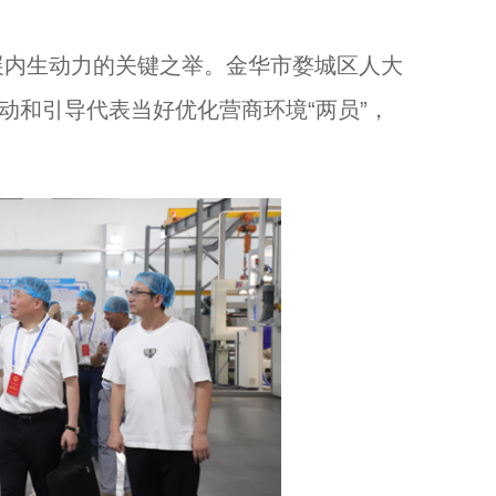
内生动力的关键之举。金华市婺城区人大
浙江杭州：少年说非遗 传承优秀文化...
动和引导代表当好优化营商环境“两员”，
9分钟纵览杭州萧山文明史：《萧山之韵》发布...