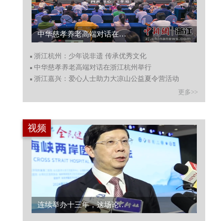
浙江杭州：少年说非遗 传承优秀文化...
浙江杭州：少年说非遗 传承优秀文化
中华慈孝养老高端对话在浙江杭州举行
浙江嘉兴：爱心人士助力大凉山公益夏令营活动
更多>>
视频
洋主播说节气 ：白露晨起秋风凉，抓只乌鸡尝一尝...