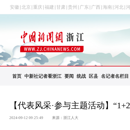
安徽
|
北京
|
重庆
|
福建
|
甘肃
|
贵州
|
广东
|
广西
|
海南
|
河北
|
首页
中新社记者看浙江
要闻
统战
区县
名记者名栏目
【代表风采·参与主题活动】“1+
2024-09-12 09:25:49
来源：浙江人大