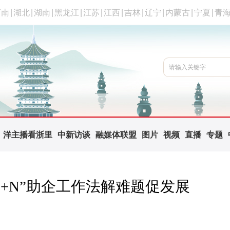
河南
|
湖北
|
湖南
|
黑龙江
|
江苏
|
江西
|
吉林
|
辽宁
|
内蒙古
|
宁夏
|
青
洋主播看浙里
中新访谈
融媒体联盟
图片
视频
直播
专题
2+N”助企工作法解难题促发展