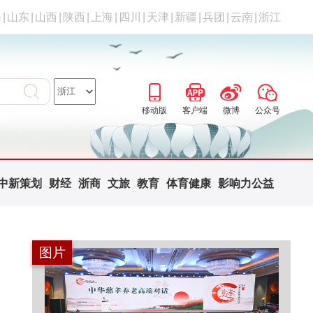
海
|
山东
|
山西
|
陕西
|
上海
|
四川
|
天津
|
新疆
|
兵团
|
云南
|
浙江
移动版
客户端
微博
公众号
中新策划
财经
浙商
文旅
教育
体育健康
影响力公益
图片