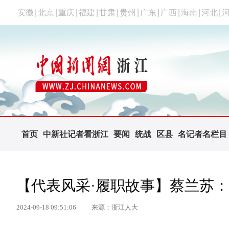
安徽
|
北京
|
重庆
|
福建
|
甘肃
|
贵州
|
广东
|
广西
|
海南
|
河北
|
首页
中新社记者看浙江
要闻
统战
区县
名记者名栏目
【代表风采·履职故事】蔡兰苏
2024-09-18 09:51:06
来源：浙江人大