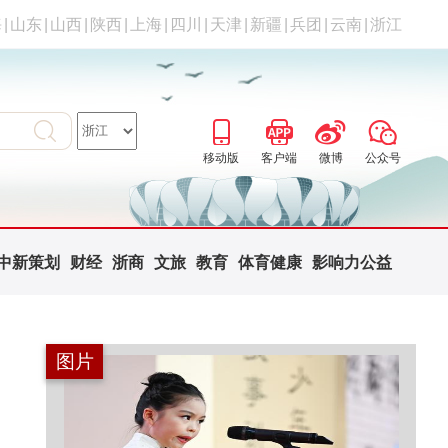
海
|
山东
|
山西
|
陕西
|
上海
|
四川
|
天津
|
新疆
|
兵团
|
云南
|
浙江
移动版
客户端
微博
公众号
中新策划
财经
浙商
文旅
教育
体育健康
影响力公益
图片