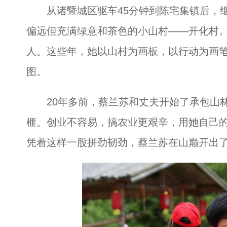
从诸暨城区驱车45分钟到陈宅集镇后，继
偏远但充满绿意和茶色的小山村——开化村
人。这些年，她以山村为画板，以行动为画
图。
20年多前，蔡兰苏和丈夫开始了承包山林
榧。创业不容易，搞农业更艰辛，用她自己的
凭着这样一股拼劲韧劲，蔡兰苏在山巅开出了1