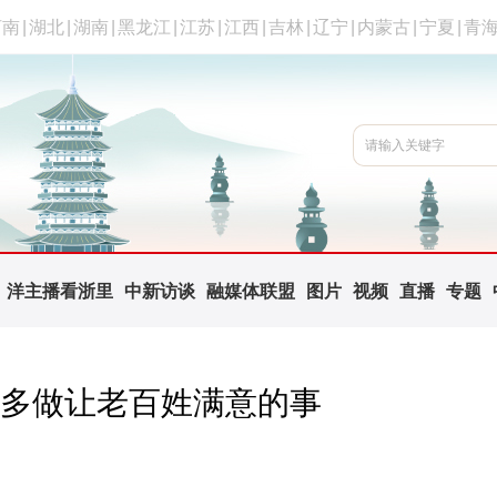
河南
|
湖北
|
湖南
|
黑龙江
|
江苏
|
江西
|
吉林
|
辽宁
|
内蒙古
|
宁夏
|
青
洋主播看浙里
中新访谈
融媒体联盟
图片
视频
直播
专题
：多做让老百姓满意的事