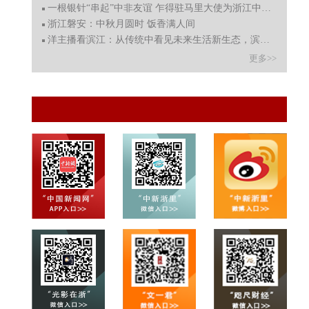
一根银针“串起”中非友谊 乍得驻马里大使为浙江中医点赞
浙江磐安：中秋月圆时 饭香满人间
洋主播看滨江：从传统中看见未来生活新生态，滨江“好city
更多>>