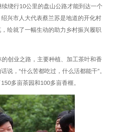
续绕行10公里的盘山公路才能到达一个
。绍兴市人大代表蔡兰苏是地道的开化村
中国县域治理大讲堂第二十四讲在浙江大学开讲...
笔，绘就了一幅生动的助力乡村振兴履职
的创业之路，主要种植、加工茶叶和香
话说，“什么苦都吃过，什么活都能干”。
50多亩茶园和100多亩香榧。
一根银针“串起”中非友谊 乍得驻马里大使为浙江中医点赞...