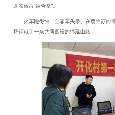
助农致富“组合拳”。
火车跑得快，全靠车头带。在蔡兰苏的带
场铺就了一条共同富裕的绵延山路。