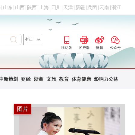
海
|
山东
|
山西
|
陕西
|
上海
|
四川
|
天津
|
新疆
|
兵团
|
云南
|
浙江
移动版
客户端
微博
公众号
中新策划
财经
浙商
文旅
教育
体育健康
影响力公益
图片