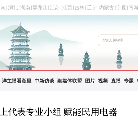
河南
|
湖北
|
湖南
|
黑龙江
|
江苏
|
江西
|
吉林
|
辽宁
|
内蒙古
|
宁夏
|
青
洋主播看浙里
中新访谈
融媒体联盟
图片
视频
直播
专题
”上代表专业小组 赋能民用电器