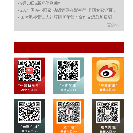
9月23日#新闻便利贴#
2024“国寿小画家”省级评选在浙举行 书画专家评百强佳作
国际航标管理人员培训10年记：合作交流愈加密切
更多>>