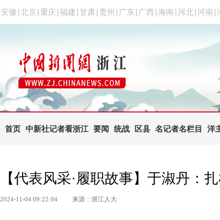
安徽
|
北京
|
重庆
|
福建
|
甘肃
|
贵州
|
广东
|
广西
|
海南
|
河北
|
河南
|
首页
中新社记者看浙江
要闻
统战
区县
名记者名栏目
洋
【代表风采·履职故事】于淑丹：
2024-11-04 09:22:04
来源：浙江人大