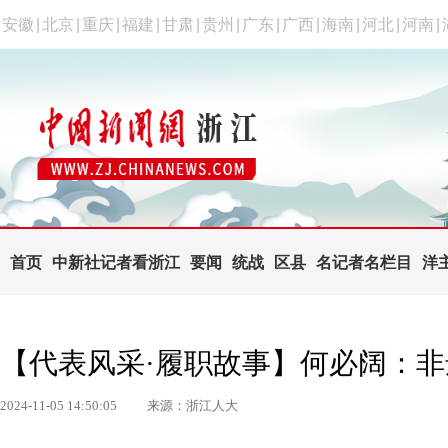
安徽
|
北京
|
重庆
|
福建
|
甘肃
|
贵州
|
广东
|
广西
|
海南
|
河北
|
河南
|
首页
中新社记者看浙江
要闻
统战
区县
名记者名栏目
洋
【代表风采·履职故事】何必阔：非
2024-11-05 14:50:05
来源：浙江人大