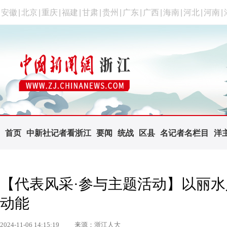
安徽
|
北京
|
重庆
|
福建
|
甘肃
|
贵州
|
广东
|
广西
|
海南
|
河北
|
河南
|
首页
中新社记者看浙江
要闻
统战
区县
名记者名栏目
洋
【代表风采·参与主题活动】以丽
动能
2024-11-06 14:15:19
来源：浙江人大