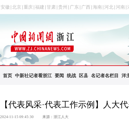
安徽
|
北京
|
重庆
|
福建
|
甘肃
|
贵州
|
广东
|
广西
|
海南
|
河北
|
河南
|
首页
中新社记者看浙江
要闻
统战
区县
名记者名栏目
洋
【代表风采·代表工作示例】人大
2024-11-15 09:45:30
来源：浙江人大