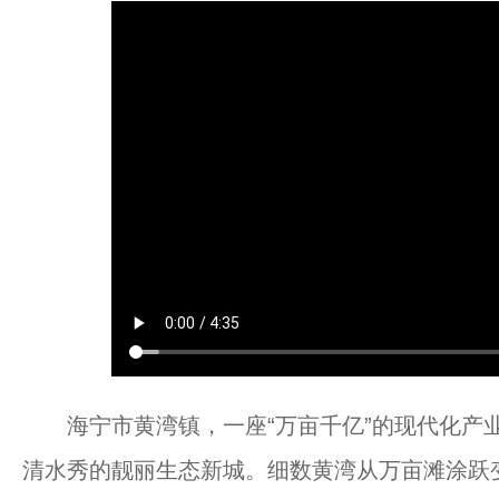
海宁市黄湾镇，一座“万亩千亿”的现代化产业
清水秀的靓丽生态新城。细数黄湾从万亩滩涂跃