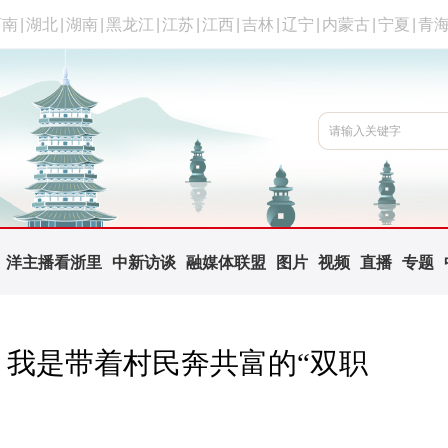
河南
|
湖北
|
湖南
|
黑龙江
|
江苏
|
江西
|
吉林
|
辽宁
|
内蒙古
|
宁夏
|
青
洋主播看浙里
中新访谈
融媒体联盟
图片
视频
直播
专题
：我是带着村民奔共富的“双职