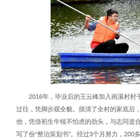
2016年，毕业后的王云峰加入画溪村村
过往，凭脚步观全貌。摸清了全村的家底后，王
他，凭借初生牛犊不怕虎的劲头，与志同道
写了份“整治策划书”。经过3个月努力，200