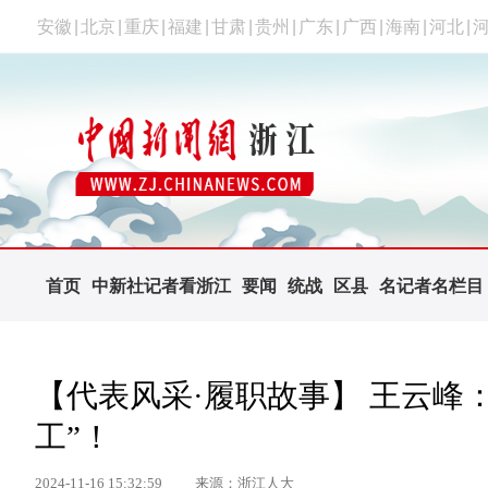
安徽
|
北京
|
重庆
|
福建
|
甘肃
|
贵州
|
广东
|
广西
|
海南
|
河北
|
首页
中新社记者看浙江
要闻
统战
区县
名记者名栏目
【代表风采·履职故事】 王云峰
工”！
2024-11-16 15:32:59
来源：浙江人大