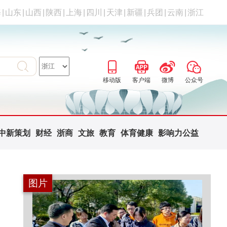
海
|
山东
|
山西
|
陕西
|
上海
|
四川
|
天津
|
新疆
|
兵团
|
云南
|
浙江
移动版
客户端
微博
公众号
中新策划
财经
浙商
文旅
教育
体育健康
影响力公益
图片