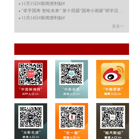
11月15日#新闻便利贴#
“牵手国寿 智绘未来” 第十四届“国寿小画家”研学活动暨
11月14日#新闻便利贴#
更多>>