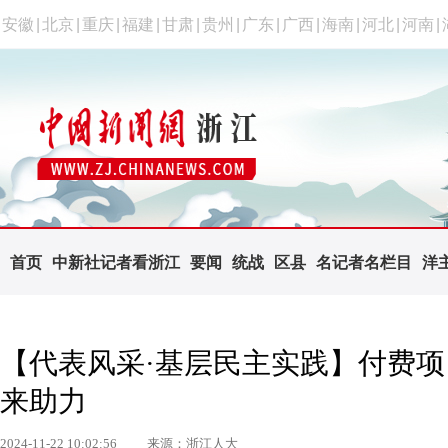
安徽
|
北京
|
重庆
|
福建
|
甘肃
|
贵州
|
广东
|
广西
|
海南
|
河北
|
河南
|
首页
中新社记者看浙江
要闻
统战
区县
名记者名栏目
洋
【代表风采·基层民主实践】付费
来助力
2024-11-22 10:02:56
来源：浙江人大