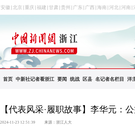
安徽
|
北京
|
重庆
|
福建
|
甘肃
|
贵州
|
广东
|
广西
|
海南
|
河北
|
河南
|
首页
中新社记者看浙江
要闻
统战
区县
名记者名栏目
洋
【代表风采·履职故事】李华元：公
2024-11-23 12:51:39
来源：浙江人大