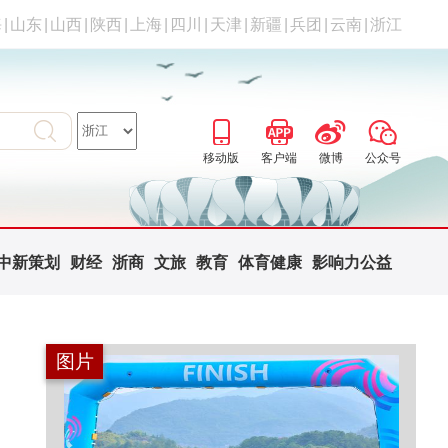
海
|
山东
|
山西
|
陕西
|
上海
|
四川
|
天津
|
新疆
|
兵团
|
云南
|
浙江
移动版
客户端
微博
公众号
中新策划
财经
浙商
文旅
教育
体育健康
影响力公益
图片