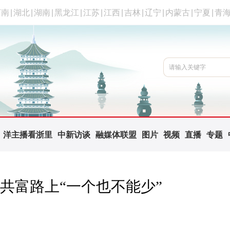
河南
|
湖北
|
湖南
|
黑龙江
|
江苏
|
江西
|
吉林
|
辽宁
|
内蒙古
|
宁夏
|
青
洋主播看浙里
中新访谈
融媒体联盟
图片
视频
直播
专题
共富路上“一个也不能少”