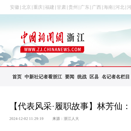
安徽
|
北京
|
重庆
|
福建
|
甘肃
|
贵州
|
广东
|
广西
|
海南
|
河北
|
首页
中新社记者看浙江
要闻
统战
区县
名记者名栏目
【代表风采·履职故事】林芳仙：
2024-12-02 11:29:19
来源：浙江人大