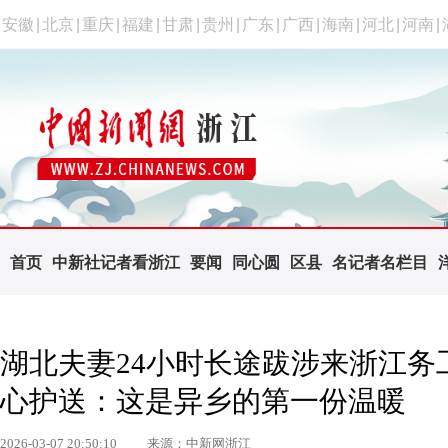
安徽
|
北京
|
重庆
|
福建
|
甘肃
|
贵州
|
广东
|
广西
|
海南
|
河北
|
河南
|
首页
中新社记者看浙江
要闻
同心圆
区县
名记者名栏目
湖北夫妻24小时长途跋涉来浙江务
心护送：这是异乡的第一份温暖
2026-03-07 20:50:10
来源：中新网浙江