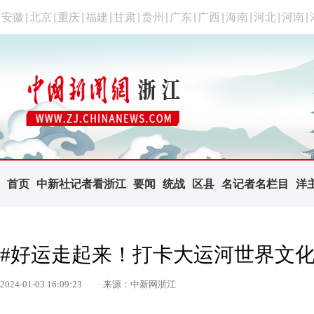
安徽
|
北京
|
重庆
|
福建
|
甘肃
|
贵州
|
广东
|
广西
|
海南
|
河北
|
河南
|
首页
中新社记者看浙江
要闻
统战
区县
名记者名栏目
洋
#好运走起来！打卡大运河世界文
2024-01-03 16:09:23
来源：中新网浙江