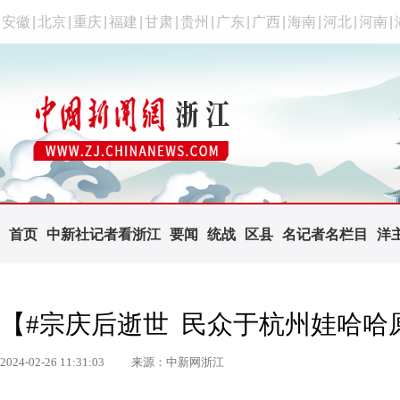
安徽
|
北京
|
重庆
|
福建
|
甘肃
|
贵州
|
广东
|
广西
|
海南
|
河北
|
河南
|
首页
中新社记者看浙江
要闻
统战
区县
名记者名栏目
洋
【#宗庆后逝世 民众于杭州娃哈哈
2024-02-26 11:31:03
来源：中新网浙江