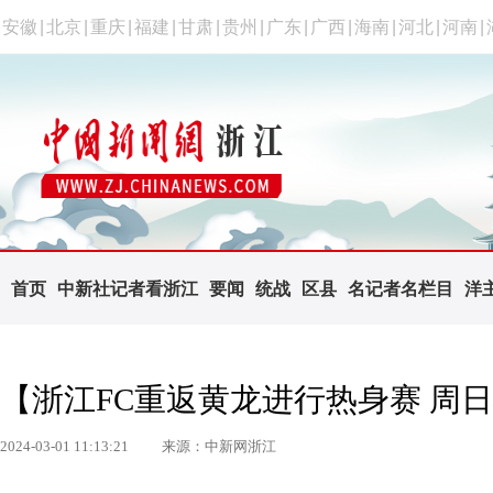
安徽
|
北京
|
重庆
|
福建
|
甘肃
|
贵州
|
广东
|
广西
|
海南
|
河北
|
河南
|
首页
中新社记者看浙江
要闻
统战
区县
名记者名栏目
洋
【浙江FC重返黄龙进行热身赛 周
2024-03-01 11:13:21
来源：中新网浙江