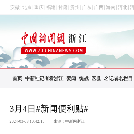
安徽
|
北京
|
重庆
|
福建
|
甘肃
|
贵州
|
广东
|
广西
|
海南
|
河北
|
首页
中新社记者看浙江
要闻
统战
区县
名记者名栏目
3月4日#新闻便利贴#
2024-03-08 10:42:15
来源：中新网浙江