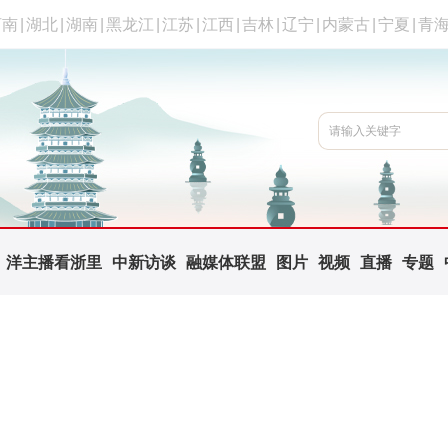
河南
|
湖北
|
湖南
|
黑龙江
|
江苏
|
江西
|
吉林
|
辽宁
|
内蒙古
|
宁夏
|
青
洋主播看浙里
中新访谈
融媒体联盟
图片
视频
直播
专题