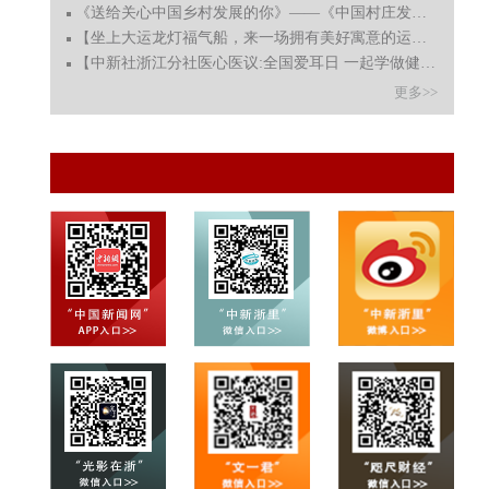
《送给关心中国乡村发展的你》——《中国村庄发展：浙江
【坐上大运龙灯福气船，来一场拥有美好寓意的运河夜游吧
【中新社浙江分社医心医议:全国爱耳日 一起学做健耳操吧】
更多>>