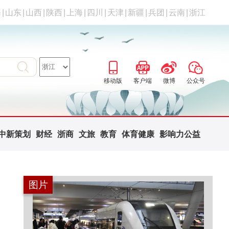
海
|
山东
|
山西
|
陕西
|
上海
|
四川
|
天津
|
新疆
|
兵团
|
云南
|
浙江
移动版
客户端
微博
公众号
中新策划
财经
浙商
文旅
教育
体育健康
影响力公益
图片