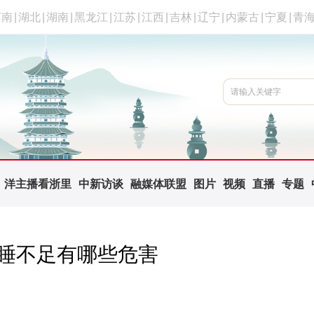
河南
|
湖北
|
湖南
|
黑龙江
|
江苏
|
江西
|
吉林
|
辽宁
|
内蒙古
|
宁夏
|
青
洋主播看浙里
中新访谈
融媒体联盟
图片
视频
直播
专题
、睡不足有哪些危害