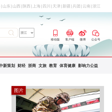
海
|
山东
|
山西
|
陕西
|
上海
|
四川
|
天津
|
新疆
|
兵团
|
云南
|
浙江
移动版
客户端
微博
公众号
中新策划
财经
浙商
文旅
教育
体育健康
影响力公益
图片