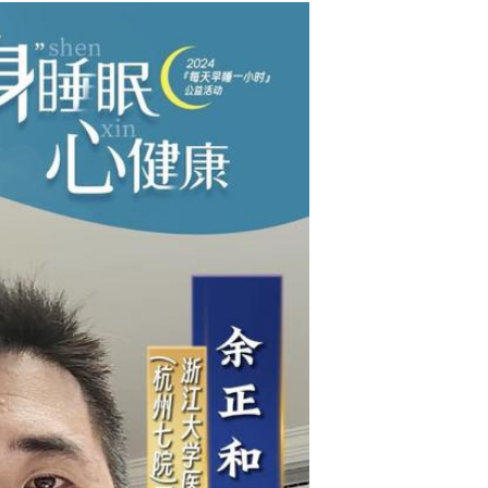
浙江德清举行森林防火实战演练...
中新社浙江分社医心医议“妇女节特辑”：如何缓解痛经之痛？...