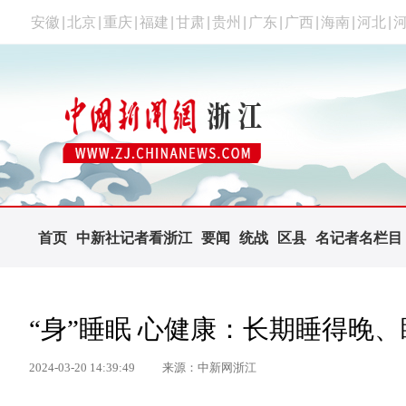
安徽
|
北京
|
重庆
|
福建
|
甘肃
|
贵州
|
广东
|
广西
|
海南
|
河北
|
首页
中新社记者看浙江
要闻
统战
区县
名记者名栏目
“身”睡眠 心健康：长期睡得晚
2024-03-20 14:39:49
来源：中新网浙江