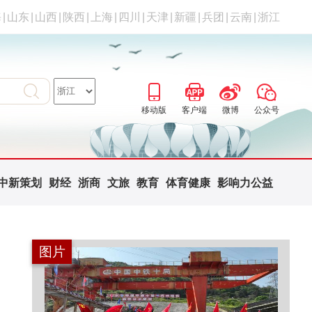
海
|
山东
|
山西
|
陕西
|
上海
|
四川
|
天津
|
新疆
|
兵团
|
云南
|
浙江
移动版
客户端
微博
公众号
中新策划
财经
浙商
文旅
教育
体育健康
影响力公益
图片