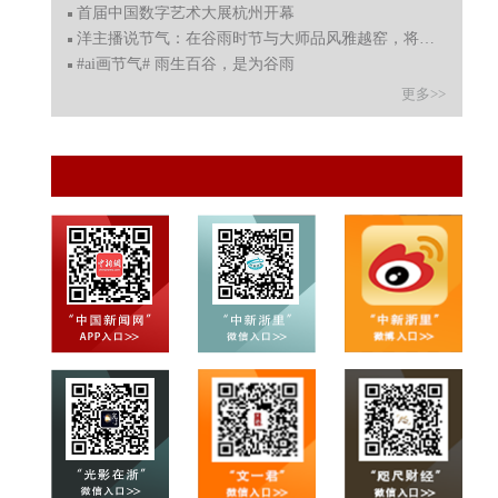
首届中国数字艺术大展杭州开幕
洋主播说节气：在谷雨时节与大师品风雅越窑，将春色典藏
#ai画节气# 雨生百谷，是为谷雨
更多>>