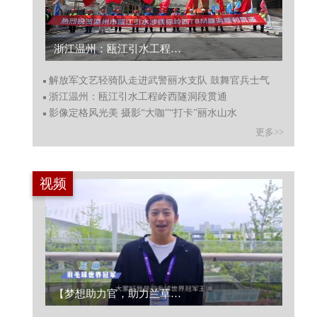
浙江温州：瓯江引水工程岭西隧洞段贯通...
解放军文艺轻骑队走进武警丽水支队 鼓舞官兵士气
浙江温州：瓯江引水工程岭西隧洞段贯通
影像定格风光美 摄影“大咖”“打卡”丽水山水
更多>>
视频
【梦想助力官，助力兰草重生】羽毛球世界冠军王琳、残奥会冠军、游泳运动员蒋裕燕加入...