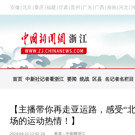
安徽
|
北京
|
重庆
|
福建
|
甘肃
|
贵州
|
广东
|
广西
|
海南
|
河北
|
首页
中新社记者看浙江
要闻
统战
区县
名记者名栏目
【主播带你再走亚运路，感受“北
场的运动热情！】
2024-04-22 12:02:24
来源：中新网浙江