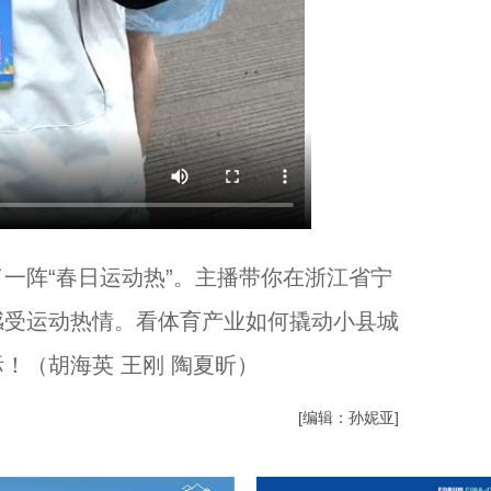
阵“春日运动热”。主播带你在浙江省宁
感受运动热情。看体育产业如何撬动小县城
！（胡海英 王刚 陶夏昕）
[编辑：孙妮亚]