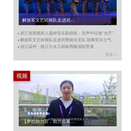
浙江首部残疾人题材音乐剧排练：无声中绽放“光芒”...
浙江首部残疾人题材音乐剧排练：无声中绽放“光芒”
解放军文艺轻骑队走进武警丽水支队 鼓舞官兵士气
浙江温州：瓯江引水工程岭西隧洞段贯通
更多>>
视频
首届中国数字艺术大展杭州开幕...