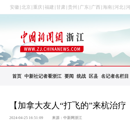
安徽
|
北京
|
重庆
|
福建
|
甘肃
|
贵州
|
广东
|
广西
|
海南
|
河北
|
首页
中新社记者看浙江
要闻
统战
区县
名记者名栏目
【加拿大友人“打飞的”来杭治
2024-04-25 16:51:09
来源：中新网浙江