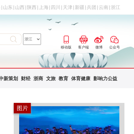
海
|
山东
|
山西
|
陕西
|
上海
|
四川
|
天津
|
新疆
|
兵团
|
云南
|
浙江
移动版
客户端
微博
公众号
中新策划
财经
浙商
文旅
教育
体育健康
影响力公益
图片