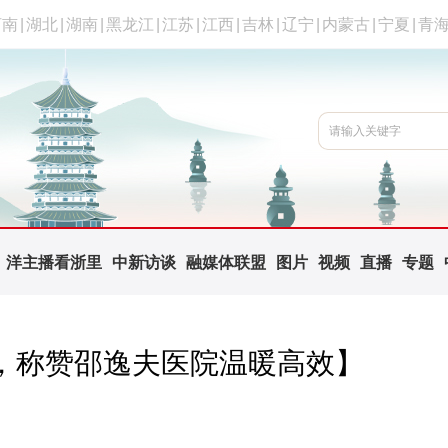
河南
|
湖北
|
湖南
|
黑龙江
|
江苏
|
江西
|
吉林
|
辽宁
|
内蒙古
|
宁夏
|
青
洋主播看浙里
中新访谈
融媒体联盟
图片
视频
直播
专题
疗，称赞邵逸夫医院温暖高效】