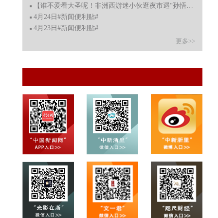
【谁不爱看大圣呢！非洲西游迷小伙逛夜市遇“孙悟空”立
4月24日#新闻便利贴#
4月23日#新闻便利贴#
更多>>