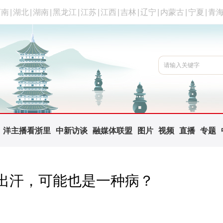
河南
|
湖北
|
湖南
|
黑龙江
|
江苏
|
江西
|
吉林
|
辽宁
|
内蒙古
|
宁夏
|
青
洋主播看浙里
中新访谈
融媒体联盟
图片
视频
直播
专题
出汗，可能也是一种病？