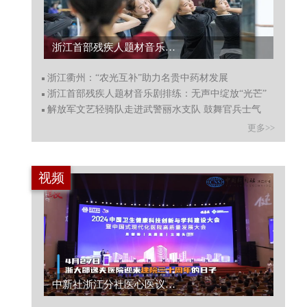
浙江衢州：“农光互补”助力名贵中药材发展...
浙江衢州：“农光互补”助力名贵中药材发展
浙江首部残疾人题材音乐剧排练：无声中绽放“光芒”
解放军文艺轻骑队走进武警丽水支队 鼓舞官兵士气
更多>>
视频
针艾无界，灸在衢州：洋主播带你走进“中国针灸城”，感受古法针灸的魅力！...