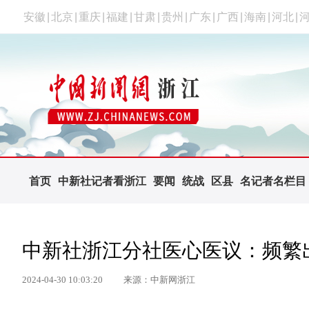
安徽
|
北京
|
重庆
|
福建
|
甘肃
|
贵州
|
广东
|
广西
|
海南
|
河北
|
首页
中新社记者看浙江
要闻
统战
区县
名记者名栏目
中新社浙江分社医心医议：频繁
2024-04-30 10:03:20
来源：中新网浙江