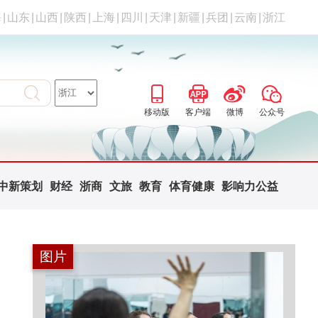
海
|
山东
|
山西
|
陕西
|
上海
|
四川
|
天津
|
新疆
|
兵团
|
云南
|
浙江
移动版
客户端
微博
公众号
中新策划
财经
浙商
文旅
教育
体育健康
影响力公益
图片