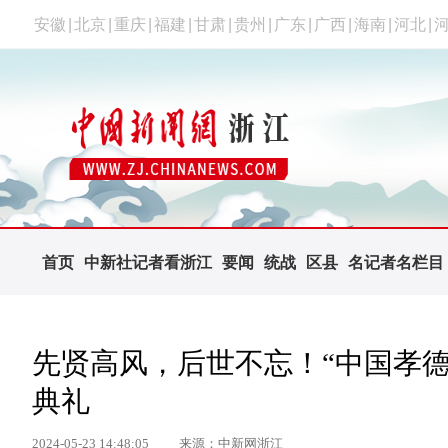
安徽
|
北京
|
重庆
|
福建
|
甘肃
|
贵州
|
广东
|
广西
|
海南
|
河北
|
首页
中新社记者看浙江
要闻
统战
区县
名记者名栏目
先贤高风，后世不忘！“中国孝
典礼
2024-05-23 14:48:05
来源：中新网浙江