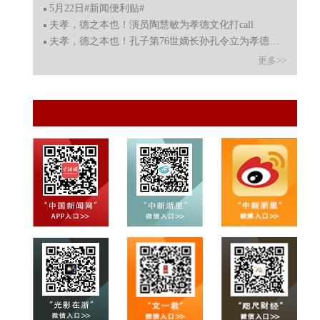
5月22日#新闻便利贴#
夫孝，德之本也！演员陶慧敏为孝德文化打call
夫孝，德之本也！孔子第76世嫡长孙孔令立为孝德文化打call
更多>>