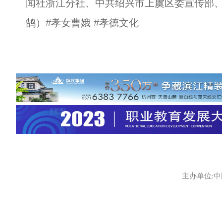
闻社浙江分社、中共绍兴市上虞区委宣传部
鹄）#孝女曹娥 #孝德文化
主办单位:中