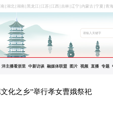
河南
|
湖北
|
湖南
|
黑龙江
|
江苏
|
江西
|
吉林
|
辽宁
|
内蒙古
|
宁夏
|
青
洋主播看浙里
中新访谈
融媒体联盟
图片
视频
直播
专题
德文化之乡”举行孝女曹娥祭祀