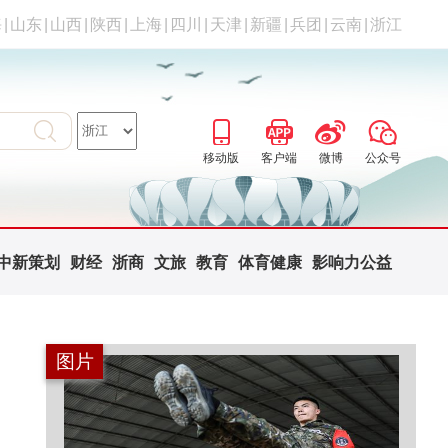
海
|
山东
|
山西
|
陕西
|
上海
|
四川
|
天津
|
新疆
|
兵团
|
云南
|
浙江
移动版
客户端
微博
公众号
中新策划
财经
浙商
文旅
教育
体育健康
影响力公益
图片