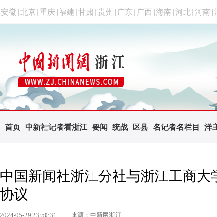
安徽
|
北京
|
重庆
|
福建
|
甘肃
|
贵州
|
广东
|
广西
|
海南
|
河北
|
河南
|
首页
中新社记者看浙江
要闻
统战
区县
名记者名栏目
洋
中国新闻社浙江分社与浙江工商大
协议
2024-05-29 23:50:31
来源：中新网浙江